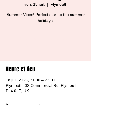
ven. 18 juil.
  |  
Plymouth
Summer Vibes! Perfect start to the summer
holidays!
Tickets are not on sale
See other events
Heure et lieu
18 juil. 2025, 21:00 – 23:00
Plymouth, 32 Commercial Rd, Plymouth
PL4 0LE, UK
À propos de l'événement
Free Entry