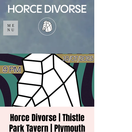
ME
NU
Horce Divorse | Thistle
Park Tavern | Plymouth